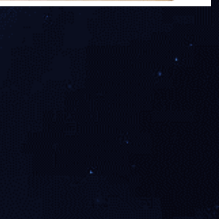
2024 年度行业推荐平台
键策略。