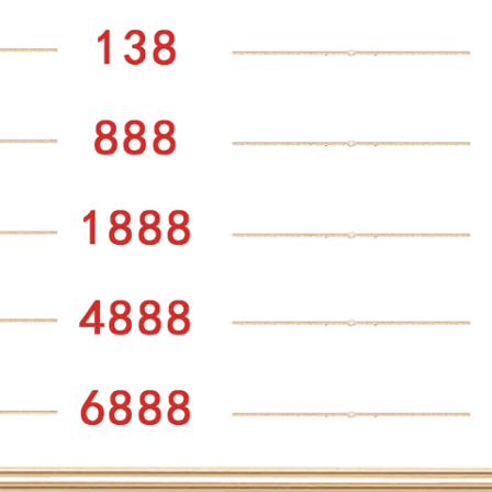
户提供注册服务。如发现未成年人信息，我们将及时删除。如您是监护
通过平台公告、推送等方式提前告知。
：support@kyggb.com
荣誉与奖项
于为用户提供优质的体育赛事服务，平台在安全合规、技术创新等