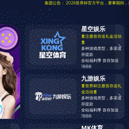
App
公司
体育
注册入口
简介
头条
保护。